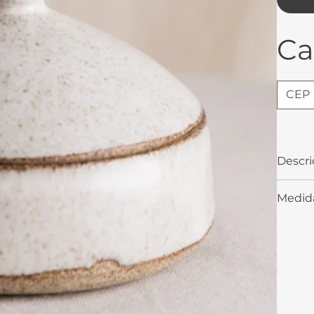
Ca
Descri
Potinh
Medid
outros
cozinh
9x11cm