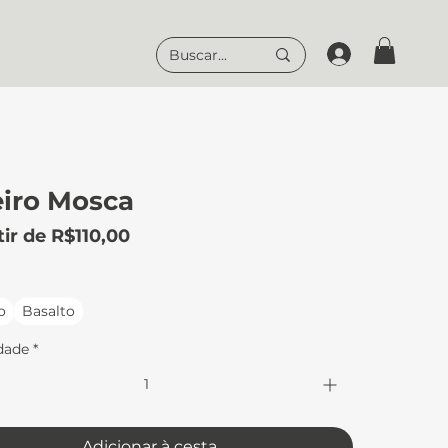
eiro Mosca
Preço
tir de
R$110,00
promocional
o
Basalto
dade
*
Adicionar à cesta