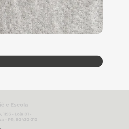
iê e Escola
 1193 - Loja 01 -
ba - PR, 80430-210