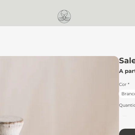
Sal
A par
Cor
*
Branc
Quanti