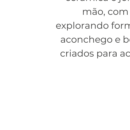
mão, com m
explorando form
aconchego e b
criados para a