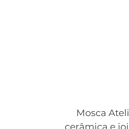
Mosca Atel
cerâmica e jo