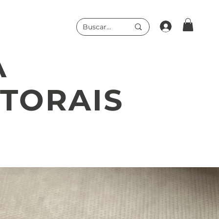
A
UTORAIS