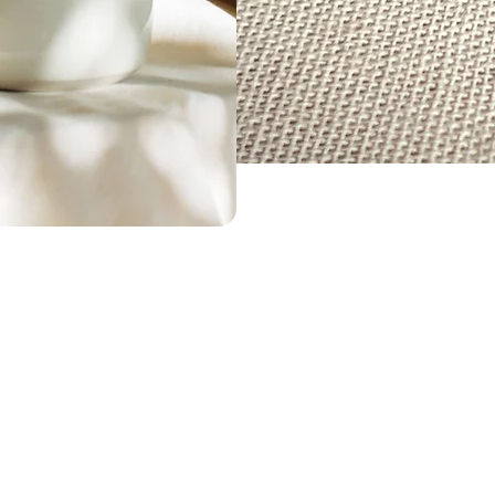
es
Cerâmicas
Joias
Encomendas
Escola